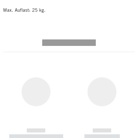
Max. Auflast: 25 kg.
---------- --------------
------------
------------
----------- ----------- -----------
----------- -----------