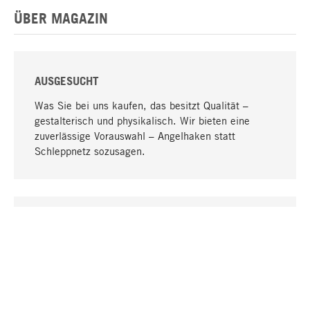
ÜBER MAGAZIN
AUSGESUCHT
Was Sie bei uns kaufen, das besitzt Qualität –
gestalterisch und physikalisch. Wir bieten eine
zuverlässige Vorauswahl – Angelhaken statt
Schleppnetz sozusagen.
Nach oben
EINZIGARTIG
Viele Produkte in unserem Sortiment finden Sie nur
bei uns, darunter die M-Produkte – von MAGAZIN in
Zusammenarbeit mit Designern entwickelt und
selbst produziert.