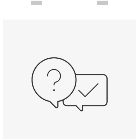
--,-- €
--,-- €