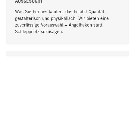
AUSGESUCHT
Was Sie bei uns kaufen, das besitzt Qualität –
gestalterisch und physikalisch. Wir bieten eine
zuverlässige Vorauswahl – Angelhaken statt
Schleppnetz sozusagen.
Nach oben
EINZIGARTIG
Viele Produkte in unserem Sortiment finden Sie nur
bei uns, darunter die M-Produkte – von MAGAZIN in
Zusammenarbeit mit Designern entwickelt und
selbst produziert.
GREIFBAR