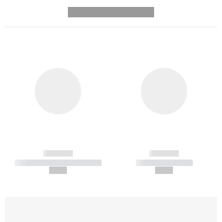
---------- --------------
------------
------------
----------- ----------- -----------
----------- -----------
--,-- €
--,-- €