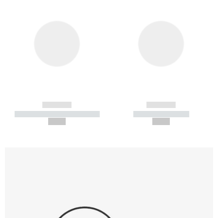
------------
------------
----------- ----------- -----------
----------- -----------
--,-- €
--,-- €