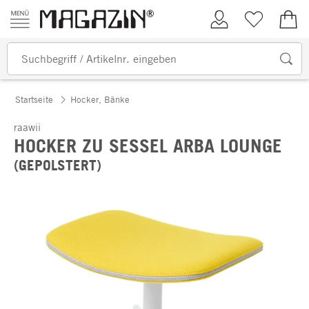
Zum Inhalt springen
Kundenkonto
Merkliste
0,00
Startseite
Hocker, Bänke
raawii
HOCKER ZU SESSEL ARBA LOUNGE
(GEPOLSTERT)