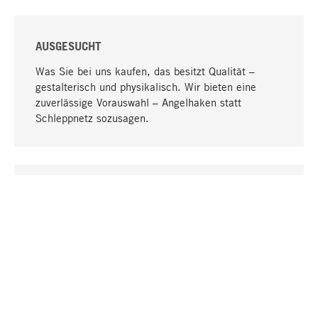
AUSGESUCHT
Was Sie bei uns kaufen, das besitzt Qualität –
gestalterisch und physikalisch. Wir bieten eine
zuverlässige Vorauswahl – Angelhaken statt
Schleppnetz sozusagen.
Nach oben
EINZIGARTIG
Viele Produkte in unserem Sortiment finden Sie nur
bei uns, darunter die M-Produkte – von MAGAZIN in
Zusammenarbeit mit Designern entwickelt und
selbst produziert.