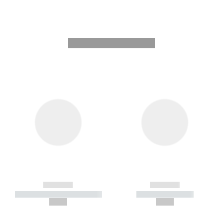
---------- --------------
------------
------------
----------- ----------- -----------
----------- -----------
--,-- €
--,-- €