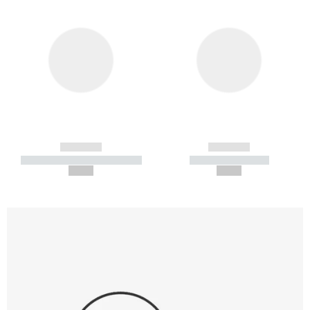
------------
------------
----------- ----------- -----------
----------- -----------
--,-- €
--,-- €