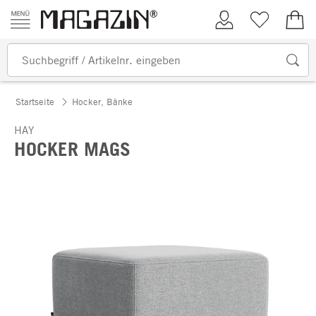
Zum Inhalt springen
Kundenkonto
Merkliste
0,00
Startseite
Hocker, Bänke
HAY
HOCKER MAGS