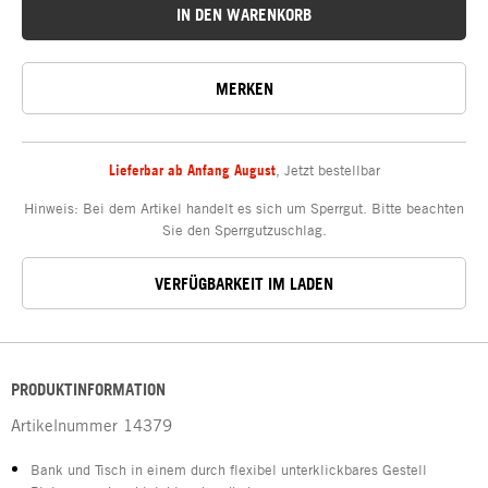
IN DEN WARENKORB
MERKEN
Lieferbar ab Anfang August
,
Jetzt bestellbar
Hinweis: Bei dem Artikel handelt es sich um Sperrgut. Bitte beachten
Sie den Sperrgutzuschlag.
VERFÜGBARKEIT IM LADEN
PRODUKTINFORMATION
Artikelnummer
14379
Bank und Tisch in einem durch flexibel unterklickbares Gestell