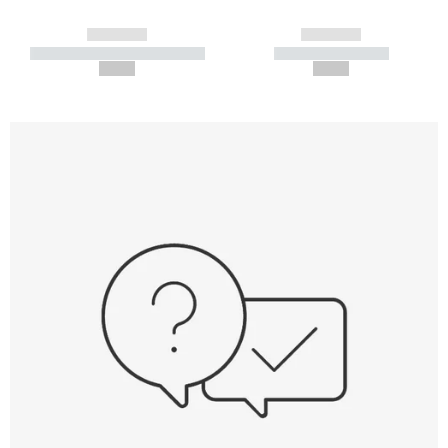
------------
------------
----------- ----------- -----------
----------- -----------
--,-- €
--,-- €