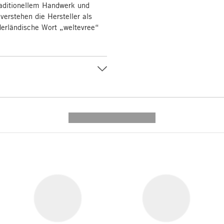
raditionellem Handwerk und
 verstehen die Hersteller als
derländische Wort „weltevree“
---------- --------------