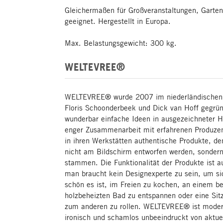
Gleichermaßen für Großveranstaltungen, Garten
geeignet. Hergestellt in Europa.
Max. Belastungsgewicht: 300 kg.
WELTEVREE®
WELTEVREE® wurde 2007 im niederländischen 
Floris Schoonderbeek und Dick van Hoff gegründ
wunderbar einfache Ideen in ausgezeichneter Ha
enger Zusammenarbeit mit erfahrenen Produzen
in ihren Werkstätten authentische Produkte, de
nicht am Bildschirm entworfen werden, sonder
stammen. Die Funktionalität der Produkte ist a
man braucht kein Designexperte zu sein, um si
schön es ist, im Freien zu kochen, an einem be
holzbeheizten Bad zu entspannen oder eine Si
zum anderen zu rollen. WELTEVREE® ist modern
ironisch und schamlos unbeeindruckt von aktue