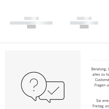
------------
------------
----------- ----------- -----------
----------- -----------
--,-- €
--,-- €
Beratung, 
alles zu h
Customer
Fragen u
Sie err
Freitag u