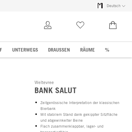
Deutsch
Kundenkonto
Merkliste
0,00 €
F
UNTERWEGS
DRAUSSEN
RÄUME
%
Weltevree
BANK SALUT
Zeitgenössische Interpretation der klassischen
Bierbank
Mit stabilem Stand dank gekippter Sitzfläche
und abgewinkelter Beine
Flach zusammenklappbar, lager- und
transportierfähig