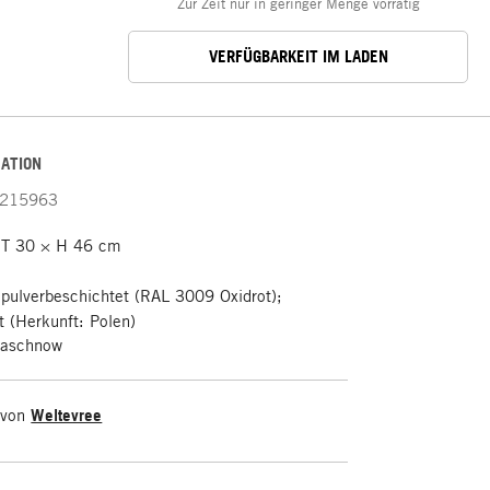
Zur Zeit nur in geringer Menge vorrätig
VERFÜGBARKEIT IM LADEN
ATION
215963
 T 30 × H 46 cm
 pulverbeschichtet (RAL 3009 Oxidrot);
t (Herkunft: Polen)
raschnow
 von
Weltevree