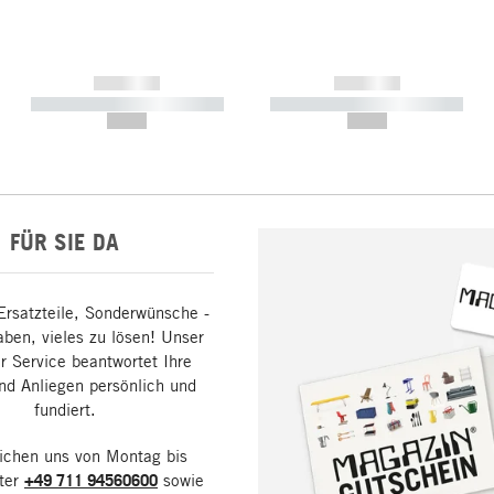
------------
------------
----------- ----------- -----------
----------- ----------- -----------
--,-- €
--,-- €
FÜR SIE DA
Ersatzteile, Sonderwünsche -
aben, vieles zu lösen! Unser
 Service beantwortet Ihre
nd Anliegen persönlich und
fundiert.
eichen uns von Montag bis
nter
+49 711 94560600
sowie