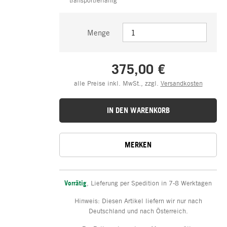
Menge
375,00 €
alle Preise inkl. MwSt., zzgl.
Versandkosten
IN DEN WARENKORB
MERKEN
Vorrätig
,
Lieferung per Spedition in 7-8 Werktagen
Hinweis: Diesen Artikel liefern wir nur nach
Deutschland und nach Österreich.