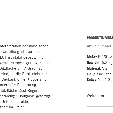
PRODUKTINFORM
nterpretation der klassischen
Artikelnummer
 Gestaltung ist neu – die
Maße:
B 190 ×
UT ist stabil gebaut, mit
Gewicht:
6,2 kg
stattet sowie gut lager- und
 Sitzfläche um 7 Grad nach
Material:
Stahl,
 sind, ist die Bank nicht nur
Douglasie, geöl
ne Bierbank ohne Kippgefahr.
Entwurf:
Jaïr St
auerhafte Einrichtung im
 Sitzfläche lässt Regen
Weitere Artikel
eständiger Douglasie gefertigt
e Unterkonstruktion aus
halt im Freien.