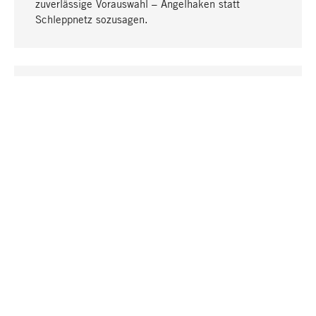
zuverlässige Vorauswahl – Angelhaken statt
Schleppnetz sozusagen.
Nach oben
EINZIGARTIG
Viele Produkte in unserem Sortiment finden Sie nur
bei uns, darunter die M-Produkte – von MAGAZIN in
Zusammenarbeit mit Designern entwickelt und
selbst produziert.
GREIFBAR
In unseren Läden in Stuttgart, München, Köln und
Bonn finden Sie eine große Auswahl an Produkten
sowie fach- und sachkundige Mitarbeiter.