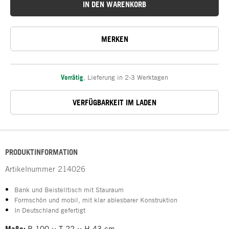
IN DEN WARENKORB
MERKEN
Vorrätig
,
Lieferung in 2-3 Werktagen
VERFÜGBARKEIT IM LADEN
PRODUKTINFORMATION
Artikelnummer
214026
Bank und Beistelltisch mit Stauraum
Formschön und mobil, mit klar ablesbarer Konstruktion
In Deutschland gefertigt
Maße:
B 100 × T 22 × H 43 cm