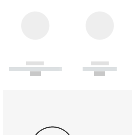
------------
------------
----------- ----------- -----------
----------- -----------
--,-- €
--,-- €