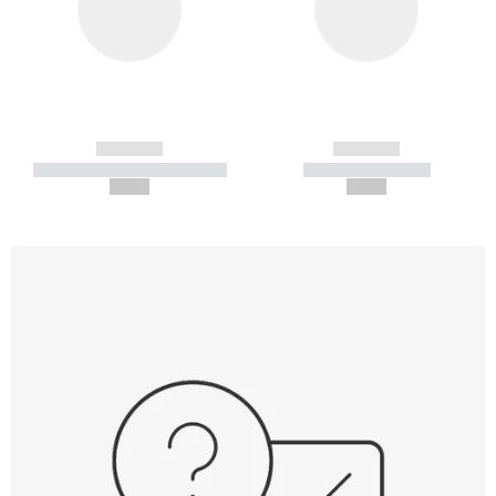
------------
------------
----------- ----------- -----------
----------- -----------
--,-- €
--,-- €