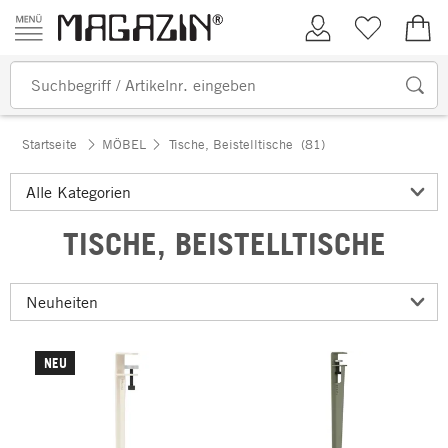
Zum Inhalt springen
Kundenkonto
Merkliste
0,00
Startseite
MÖBEL
Tische, Beistelltische
(81)
TISCHE, BEISTELLTISCHE
NEU