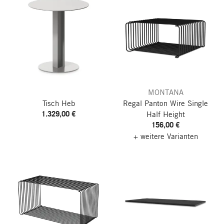
MONTANA
Tisch Heb
Regal Panton Wire Single
1.329,00 €
Half Height
156,00 €
+ weitere Varianten