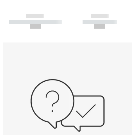
------------
------------
----------- ----------- -----------
----------- -----------
--,-- €
--,-- €