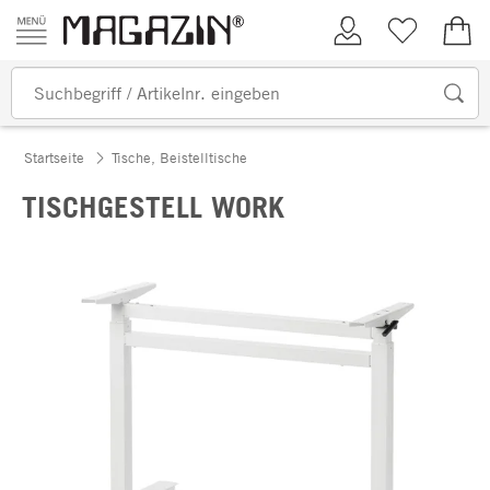
Zum Inhalt springen
Kundenkonto
Merkliste
0,00
Startseite
Tische, Beistelltische
TISCHGESTELL WORK