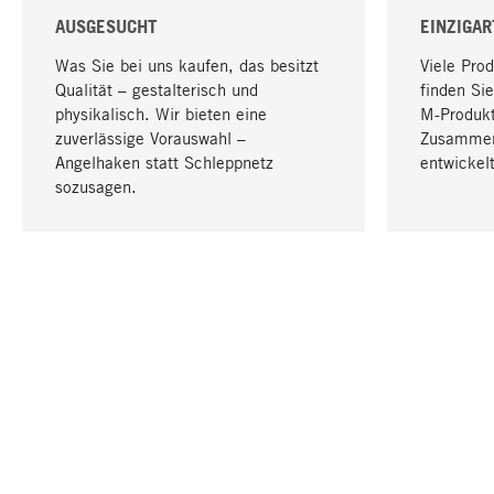
AUSGESUCHT
EINZIGAR
Was Sie bei uns kaufen, das besitzt
Viele Pro
Qualität – gestalterisch und
finden Sie
physikalisch. Wir bieten eine
M-Produk
zuverlässige Vorauswahl –
Zusammen
Angelhaken statt Schleppnetz
entwickelt
sozusagen.
IHRE SPRACHE
Deutsch
KONTAKT
SERVICE