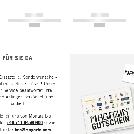
------------
------------
----------- ----------- -----------
----------- ----------- -----------
--,-- €
--,-- €
FÜR SIE DA
Ersatzteile, Sonderwünsche -
aben, vieles zu lösen! Unser
 Service beantwortet Ihre
nd Anliegen persönlich und
fundiert.
eichen uns von Montag bis
nter
+49 711 94560600
sowie
it unter
info@magazin.com