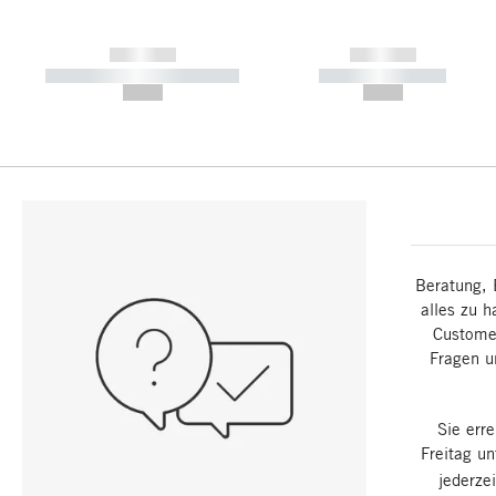
------------
------------
----------- ----------- -----------
----------- -----------
--,-- €
--,-- €
Beratung, 
alles zu h
Customer
Fragen u
Sie err
Freitag u
jederze