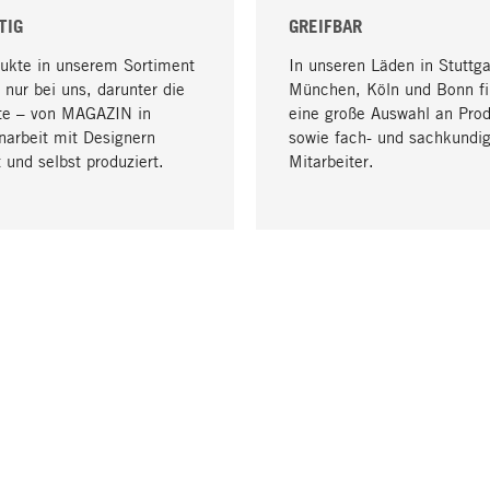
TIG
GREIFBAR
dukte in unserem Sortiment
In unseren Läden in Stuttga
 nur bei uns, darunter die
München, Köln und Bonn fi
te – von MAGAZIN in
eine große Auswahl an Pro
arbeit mit Designern
sowie fach- und sachkundi
 und selbst produziert.
Mitarbeiter.
LIEFERUNG & ZAHLUNG