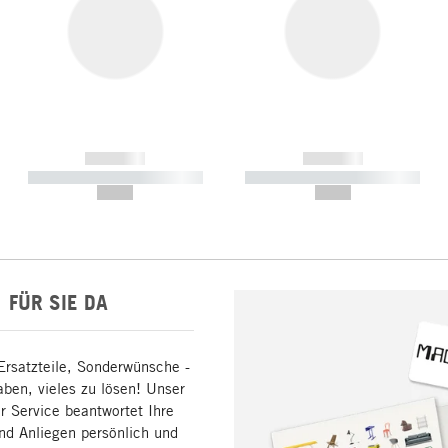
------------
------------
----------- ----------- -----------
----------- ----------- -----------
--,-- €
--,-- €
FÜR SIE DA
Ersatzteile, Sonderwünsche -
aben, vieles zu lösen! Unser
 Service beantwortet Ihre
nd Anliegen persönlich und