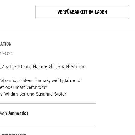
VERFÜGBARKEIT IM LADEN
ATION
25831
0,7 × L 300 cm, Haken: Ø 1,6 × H 8,7 cm
Polyamid, Haken: Zamak, weiß glänzend
tet oder matt verchromt
a Wildgruber und Susanne Stofer
 von
Authentics