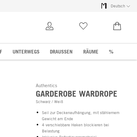
Deutsch
Kundenkonto
Merkliste
0,00 €
F
UNTERWEGS
DRAUSSEN
RÄUME
%
Authentics
GARDEROBE WARDROPE
Schwarz / Weiß
Seil zur Deckenaufhängung, mit stählernem
Gewicht am Ende
4 verschiebbare Haken blockieren bei
Belastung
Inklusive Befestigungsmaterial