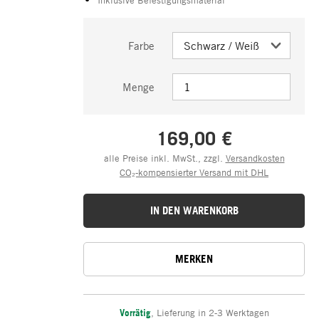
Farbe
Menge
169,00 €
alle Preise inkl. MwSt., zzgl.
Versandkosten
CO₂-kompensierter Versand mit DHL
IN DEN WARENKORB
MERKEN
Vorrätig
,
Lieferung in 2-3 Werktagen