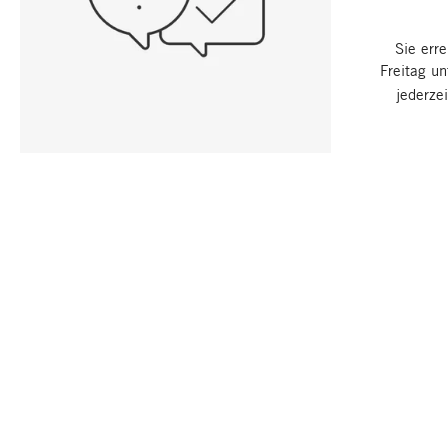
Sie err
Freitag u
jederze