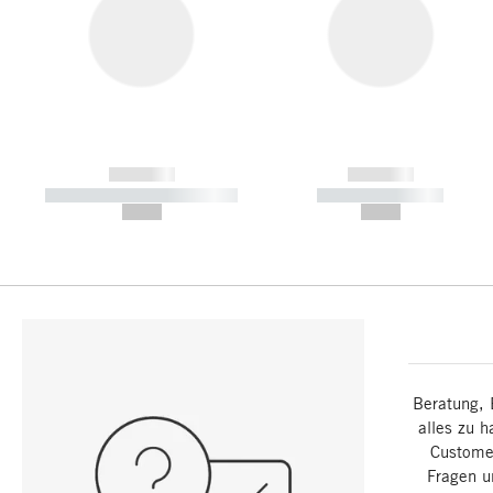
------------
------------
----------- ----------- -----------
----------- -----------
--,-- €
--,-- €
Beratung, 
alles zu h
Customer
Fragen u