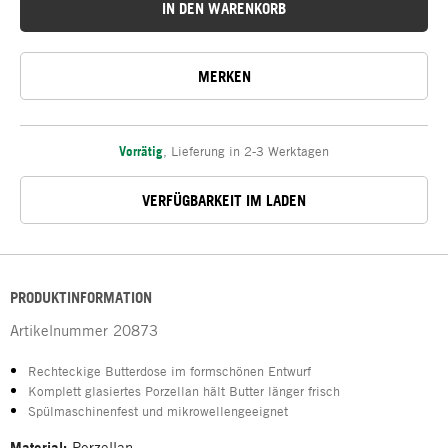
IN DEN WARENKORB
MERKEN
Vorrätig
,
Lieferung in 2-3 Werktagen
VERFÜGBARKEIT IM LADEN
PRODUKTINFORMATION
Artikelnummer
20873
Rechteckige Butterdose im formschönen Entwurf
Komplett glasiertes Porzellan hält Butter länger frisch
Spülmaschinenfest und mikrowellengeeignet
Material:
Porzellan