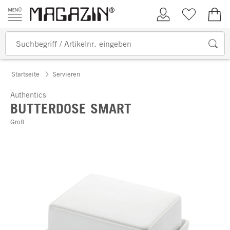
Zum Inhalt springen
Kundenkonto
Merkliste
0,00
Startseite
Servieren
Authentics
BUTTERDOSE SMART
Groß