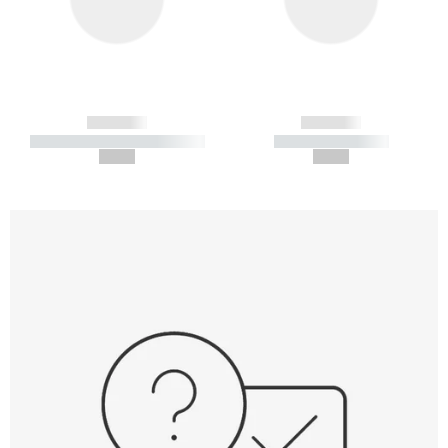
------------
------------
----------- ----------- -----------
----------- -----------
--,-- €
--,-- €