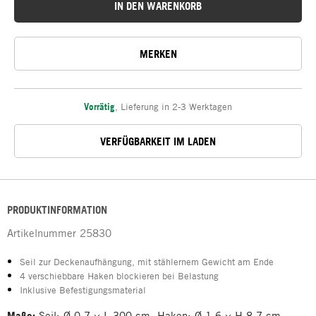
IN DEN WARENKORB
MERKEN
Vorrätig
,
Lieferung in 2-3 Werktagen
VERFÜGBARKEIT IM LADEN
PRODUKTINFORMATION
Artikelnummer
25830
Seil zur Deckenaufhängung, mit stählernem Gewicht am Ende
4 verschiebbare Haken blockieren bei Belastung
Inklusive Befestigungsmaterial
Maße:
Seil: Ø 0,7 × L 300 cm, Haken: Ø 1,6 × H 8,7 cm