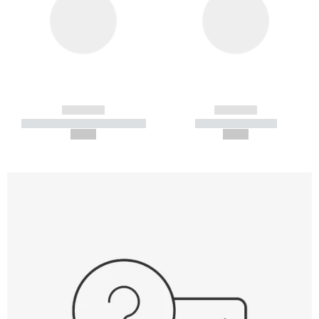
------------
------------
----------- ----------- -----------
----------- -----------
--,-- €
--,-- €