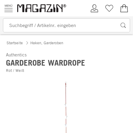
Zum Inhalt springen
Kundenkonto
Merkliste
0,00
Startseite
Haken, Garderoben
Authentics
GARDEROBE WARDROPE
Rot / Weiß