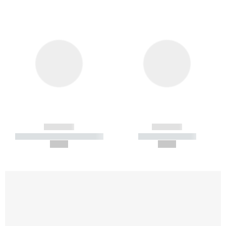
------------
------------
----------- ----------- -----------
----------- -----------
--,-- €
--,-- €