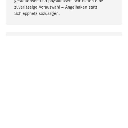
gestalterisch und physikalisch. Wir bieten eine
zuverlässige Vorauswahl – Angelhaken statt
Schleppnetz sozusagen.
Nach oben
EINZIGARTIG
Viele Produkte in unserem Sortiment finden Sie nur
bei uns, darunter die M-Produkte – von MAGAZIN in
Zusammenarbeit mit Designern entwickelt und
selbst produziert.
GREIFBAR
In unseren Läden in Stuttgart, München, Köln und
Bonn finden Sie eine große Auswahl an Produkten
sowie fach- und sachkundige Mitarbeiter.