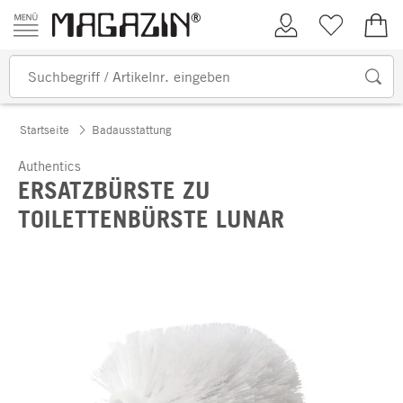
Zum Inhalt springen
Kundenkonto
Merkliste
0,00
Startseite
Badausstattung
Authentics
ERSATZBÜRSTE ZU
TOILETTENBÜRSTE LUNAR