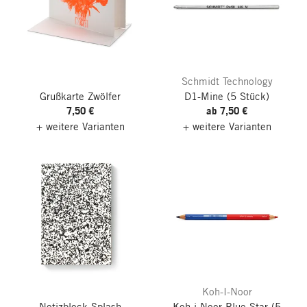
Schmidt Technology
Grußkarte Zwölfer
D1-Mine
(5 Stück)
7,50 €
ab 7,50 €
+ weitere Varianten
+ weitere Varianten
Koh-I-Noor
Notizblock Splash
Koh-i-Noor Blue Star
(5