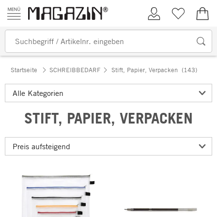
Zum Inhalt springen
Kundenkonto
Merkliste
0,00
Startseite
SCHREIBBEDARF
Stift, Papier, Verpacken
(143)
STIFT, PAPIER, VERPACKEN