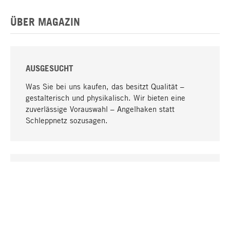
ÜBER MAGAZIN
AUSGESUCHT
Was Sie bei uns kaufen, das besitzt Qualität –
gestalterisch und physikalisch. Wir bieten eine
zuverlässige Vorauswahl – Angelhaken statt
Schleppnetz sozusagen.
Nach oben
EINZIGARTIG
Viele Produkte in unserem Sortiment finden Sie nur
bei uns, darunter die M-Produkte – von MAGAZIN in
Zusammenarbeit mit Designern entwickelt und
selbst produziert.