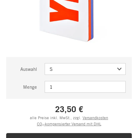
Auswahl
Menge
23,50 €
alle Preise inkl. MwSt., zzgl.
Versandkosten
CO₂-kompensierter Versand mit DHL