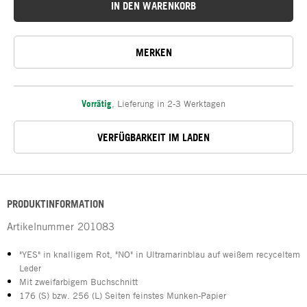
IN DEN WARENKORB
MERKEN
Vorrätig
,
Lieferung in 2-3 Werktagen
VERFÜGBARKEIT IM LADEN
PRODUKTINFORMATION
Artikelnummer
201083
"YES" in knalligem Rot, "NO" in Ultramarinblau auf weißem recyceltem
Leder
Mit zweifarbigem Buchschnitt
176 (S) bzw. 256 (L) Seiten feinstes Munken-Papier