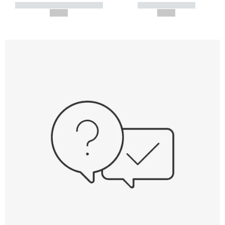
----------- ----------- -----------
----------- -----------
--,-- €
--,-- €