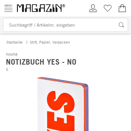
Zum Inhalt springen
Kundenkonto
Merkliste
0,00
Startseite
Stift, Papier, Verpacken
nuuna
NOTIZBUCH YES - NO
S