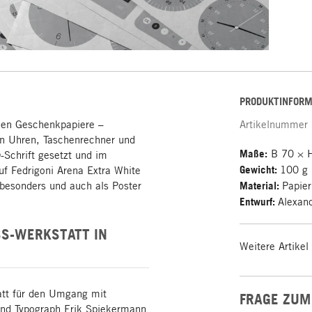
PRODUKTINFORM
hen Geschenkpapiere –
Artikelnummer
en Uhren, Taschenrechner und
Maße:
B 70 × 
-Schrift gesetzt und im
Gewicht:
100 g
uf Fedrigoni Arena Extra White
 besonders und auch als Poster
Material:
Papie
Entwurf:
Alexan
SS-WERKSTATT IN
Weitere Artikel
tatt für den Umgang mit
FRAGE ZUM
und Typograph Erik Spiekermann