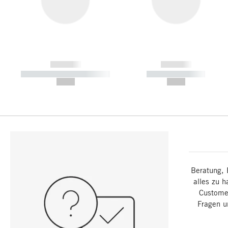
------------
------------
----------- ----------- -----------
----------- -----------
--,-- €
--,-- €
Beratung, 
alles zu h
Customer
Fragen u