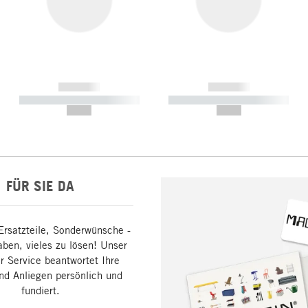
------------
------------
----------- ----------- -----------
----------- ----------- -----------
--,-- €
--,-- €
FÜR SIE DA
Ersatzteile, Sonderwünsche -
aben, vieles zu lösen! Unser
 Service beantwortet Ihre
nd Anliegen persönlich und
fundiert.