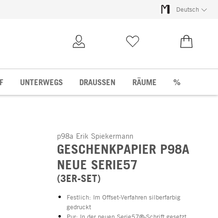
Deutsch
Kundenkonto
Merkliste
0,00 €
F
UNTERWEGS
DRAUSSEN
RÄUME
%
p98a Erik Spiekermann
GESCHENKPAPIER P98A
NEUE SERIE57
(3ER-SET)
Festlich: Im Offset-Verfahren silberfarbig
gedruckt
Pur: In der neuen Serie57®-Schrift gesetzt