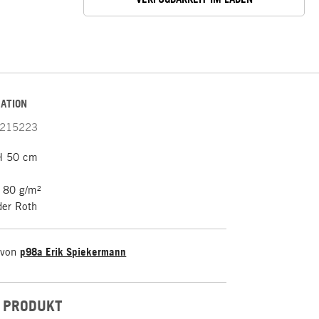
ATION
215223
H 50 cm
r 80 g/m²
der Roth
 von
p98a Erik Spiekermann
 PRODUKT