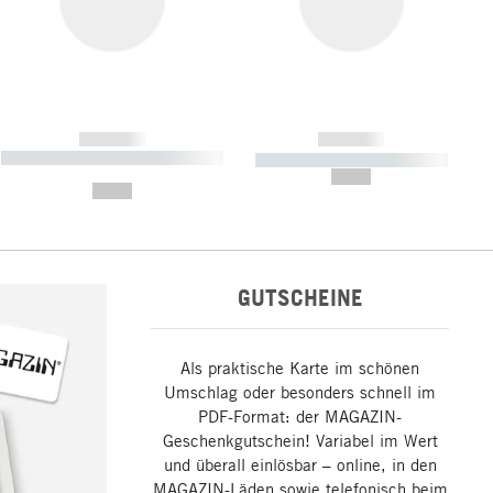
------------
------------
----------- ----------- ----------- ----
----------- ----------- -----------
-------
--,-- €
--,-- €
GUTSCHEINE
Als praktische Karte im schönen
Umschlag oder besonders schnell im
PDF-Format: der MAGAZIN-
Geschenkgutschein! Variabel im Wert
und überall einlösbar – online, in den
MAGAZIN-Läden sowie telefonisch beim