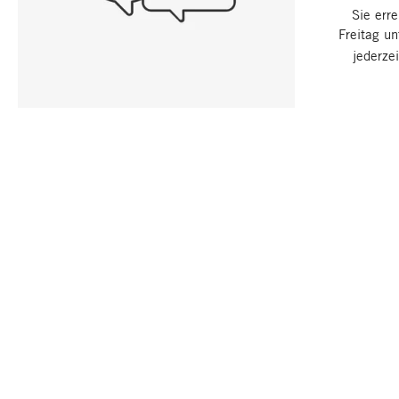
Sie err
Freitag u
jederze