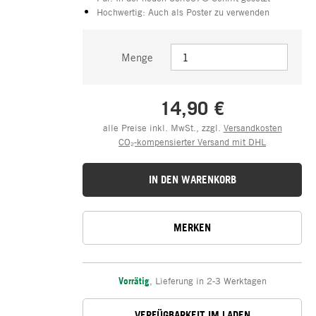
Hochwertig: Auch als Poster zu verwenden
Menge
14,90 €
alle Preise inkl. MwSt., zzgl.
Versandkosten
CO₂-kompensierter Versand mit DHL
IN DEN WARENKORB
MERKEN
Vorrätig
,
Lieferung in 2-3 Werktagen
VERFÜGBARKEIT IM LADEN