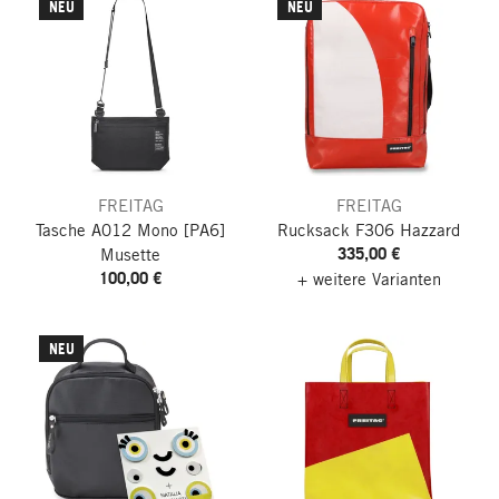
NEU
NEU
FREITAG
FREITAG
Tasche A012 Mono [PA6]
Rucksack F306 Hazzard
335,00 €
Musette
100,00 €
+ weitere Varianten
NEU