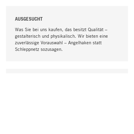
AUSGESUCHT
Was Sie bei uns kaufen, das besitzt Qualität –
gestalterisch und physikalisch. Wir bieten eine
zuverlässige Vorauswahl – Angelhaken statt
Schleppnetz sozusagen.
Nach oben
EINZIGARTIG
Viele Produkte in unserem Sortiment finden Sie nur
bei uns, darunter die M-Produkte – von MAGAZIN in
Zusammenarbeit mit Designern entwickelt und
selbst produziert.