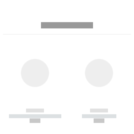
---------- --------------
------------
------------
----------- ----------- -----------
----------- -----------
--,-- €
--,-- €