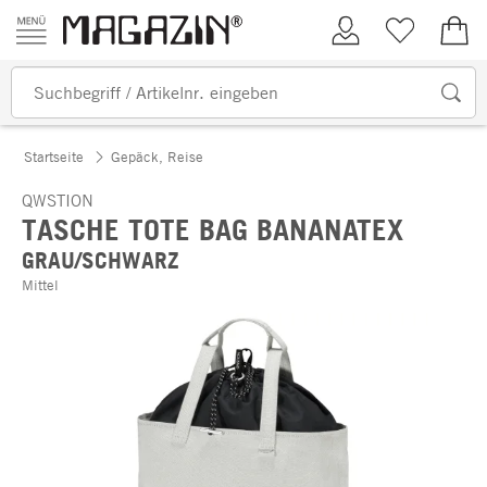
Zum Inhalt springen
Kundenkonto
Merkliste
0,00
Startseite
Gepäck, Reise
QWSTION
TASCHE TOTE BAG BANANATEX
GRAU/SCHWARZ
Mittel