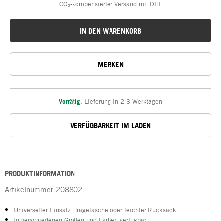
CO₂-kompensierter Versand mit DHL
IN DEN WARENKORB
MERKEN
Vorrätig
,
Lieferung in 2-3 Werktagen
VERFÜGBARKEIT IM LADEN
PRODUKTINFORMATION
Artikelnummer
208802
Universeller Einsatz: Tragetasche oder leichter Rucksack
In verschiedenen Größen und Farben verfügbar