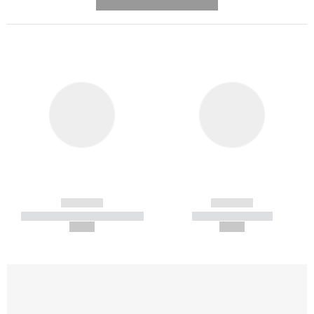
---------- --------------
------------
------------
----------- ----------- -----------
----------- -----------
--,-- €
--,-- €