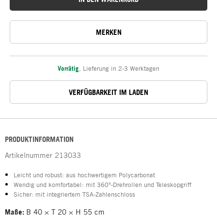
MERKEN
Vorrätig
,
Lieferung in 2-3 Werktagen
VERFÜGBARKEIT IM LADEN
PRODUKTINFORMATION
Artikelnummer
213033
Leicht und robust: aus hochwertigem Polycarbonat
Wendig und komfortabel: mit 360°-Drehrollen und Teleskopgriff
Sicher: mit integriertem TSA-Zahlenschloss
Maße:
B 40 × T 20 × H 55 cm