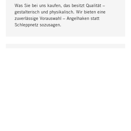
Was Sie bei uns kaufen, das besitzt Qualität –
gestalterisch und physikalisch. Wir bieten eine
zuverlässige Vorauswahl – Angelhaken statt
Schleppnetz sozusagen.
Nach oben
EINZIGARTIG
Viele Produkte in unserem Sortiment finden Sie nur
bei uns, darunter die M-Produkte – von MAGAZIN in
Zusammenarbeit mit Designern entwickelt und
selbst produziert.
GREIFBAR
In unseren Läden in Stuttgart, München, Köln und