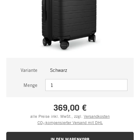
Variante
Schwarz
Menge
369,00 €
alle Preise inkl. MwSt., zzgl.
Versandkosten
CO₂-kompensierter Versand mit DHL
IN DEN WARENKORB