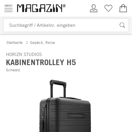
Zum Inhalt springen
Kundenkonto
Merkliste
0,00
Startseite
Gepäck, Reise
HORIZN STUDIOS
KABINENTROLLEY H5
Schwarz