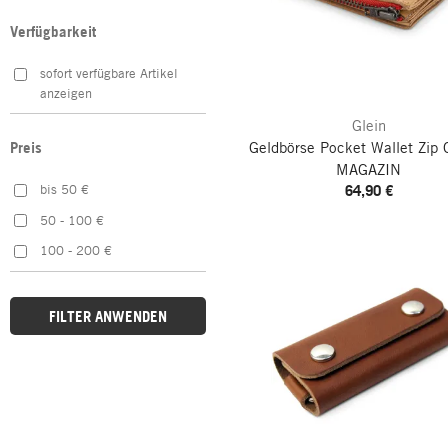
Grün
Verfügbarkeit
Mehrfarbig
sofort verfügbare Artikel
Orange
anzeigen
Rot
Glein
Schwarz
Geldbörse Pocket Wallet Zip
G
Preis
Silber
MAGAZIN
64,90 €
bis 50 €
Weiß
50 - 100 €
100 - 200 €
FILTER ANWENDEN