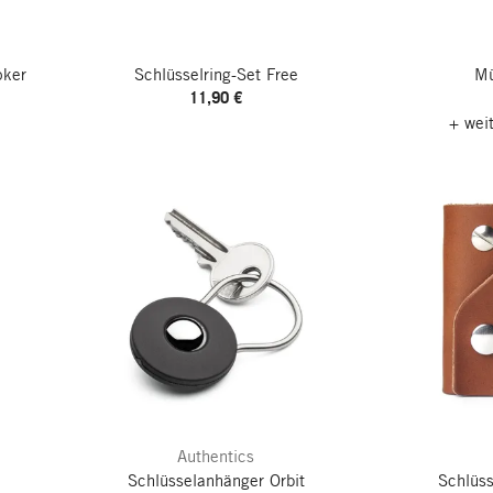
oker
Schlüsselring-Set Free
Mü
11,90 €
+ wei
Authentics
e
Schlüsselanhänger Orbit
Schlüss