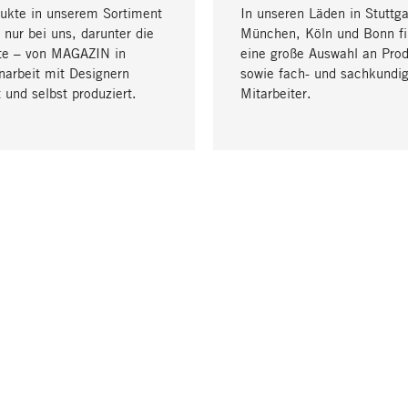
dukte in unserem Sortiment
In unseren Läden in Stuttga
 nur bei uns, darunter die
München, Köln und Bonn fi
te – von MAGAZIN in
eine große Auswahl an Pro
arbeit mit Designern
sowie fach- und sachkundi
 und selbst produziert.
Mitarbeiter.
LIEFERUNG & ZAHLUNG
ne
Versandkosten
Lieferung