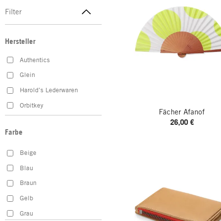
Filter
Hersteller
Authentics
Glein
Harold’s Lederwaren
Orbitkey
Fächer Afanof
26,00 €
Farbe
Beige
Blau
Braun
Gelb
Grau