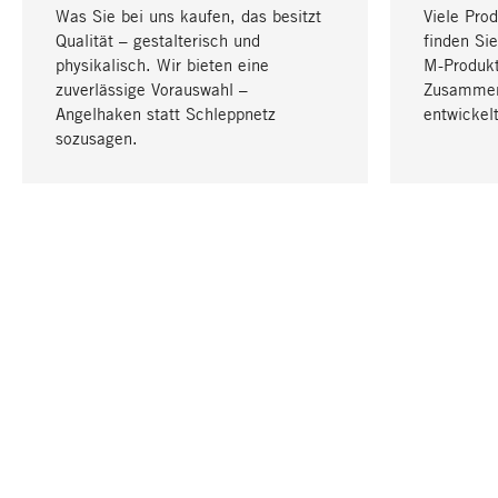
Was Sie bei uns kaufen, das besitzt
Viele Pro
Qualität – gestalterisch und
finden Sie
physikalisch. Wir bieten eine
M-Produk
zuverlässige Vorauswahl –
Zusammen
Angelhaken statt Schleppnetz
entwickelt
sozusagen.
IHRE SPRACHE
Deutsch
KONTAKT
SERVICE
Gutschei
Bestellung, Service & Beratung
Katalog
+49 711 94560600