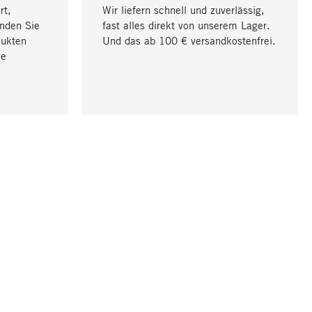
rt,
Wir liefern schnell und zuverlässig,
nden Sie
fast alles direkt von unserem Lager.
dukten
Und das ab 100 € versandkostenfrei.
ge
Nach oben
UNTERNEHMEN
Über Magazin
Stellenangebote