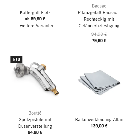
Bacsac
Koffergrill Flötz
Pflanzgefäß Bacsac -
ab 89,90 €
Rechteckig mit
+ weitere Varianten
Geländerbefestigung
94,90 €
79,90 €
NEU
Boutté
Spritzpistole mit
Balkonverkleidung Altan
139,00 €
Düsenverstellung
94,90 €