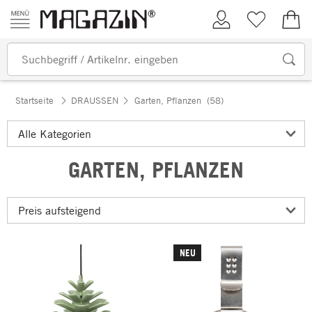
Zum Inhalt springen
Kundenkonto
Merkliste
0,00
Startseite
DRAUSSEN
Garten, Pflanzen
(58)
GARTEN, PFLANZEN
NEU