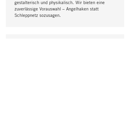
gestalterisch und physikalisch. Wir bieten eine
zuverlässige Vorauswahl – Angelhaken statt
Schleppnetz sozusagen.
Nach oben
EINZIGARTIG
Viele Produkte in unserem Sortiment finden Sie nur
bei uns, darunter die M-Produkte – von MAGAZIN in
Zusammenarbeit mit Designern entwickelt und
selbst produziert.
GREIFBAR
In unseren Läden in Stuttgart, München, Köln und
Bonn finden Sie eine große Auswahl an Produkten