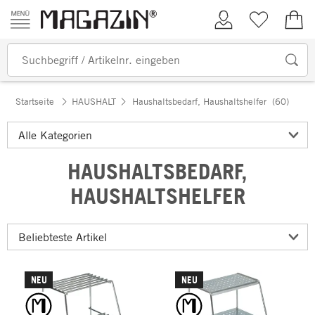
Zum Inhalt springen
Kundenkonto
Merkliste
0,00
Startseite
HAUSHALT
Haushaltsbedarf, Haushaltshelfer
(60)
HAUSHALTSBEDARF,
HAUSHALTSHELFER
NEU
NEU