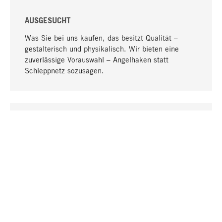
AUSGESUCHT
Was Sie bei uns kaufen, das besitzt Qualität –
gestalterisch und physikalisch. Wir bieten eine
zuverlässige Vorauswahl – Angelhaken statt
Schleppnetz sozusagen.
Nach oben
EINZIGARTIG
Viele Produkte in unserem Sortiment finden Sie nur
bei uns, darunter die M-Produkte – von MAGAZIN in
Zusammenarbeit mit Designern entwickelt und
selbst produziert.