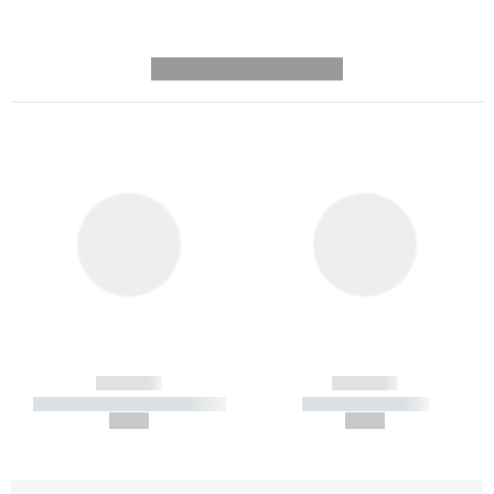
---------- --------------
------------
------------
----------- ----------- -----------
----------- -----------
--,-- €
--,-- €