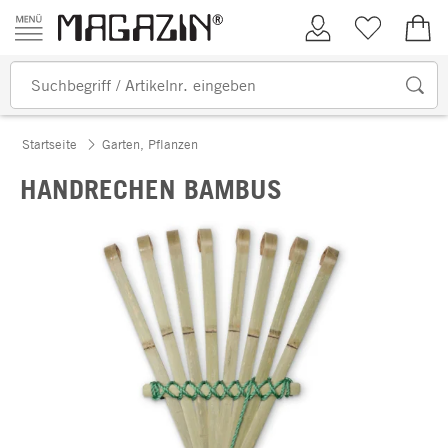
Zum Inhalt springen
Kundenkonto
Merkliste
0,00
Startseite
Garten, Pflanzen
HANDRECHEN BAMBUS