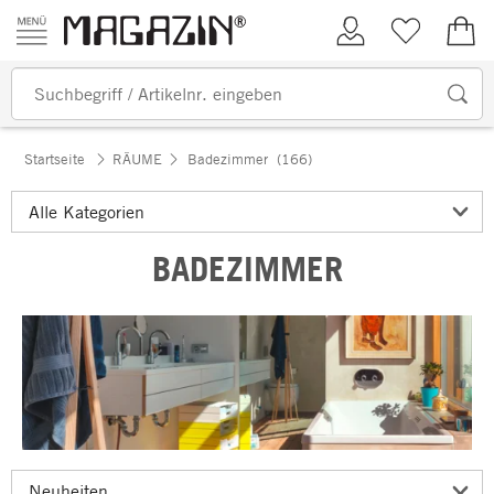
Zum Inhalt springen
Kundenkonto
Merkliste
0,00
Startseite
RÄUME
Badezimmer
(166)
BADEZIMMER
Badezimmer