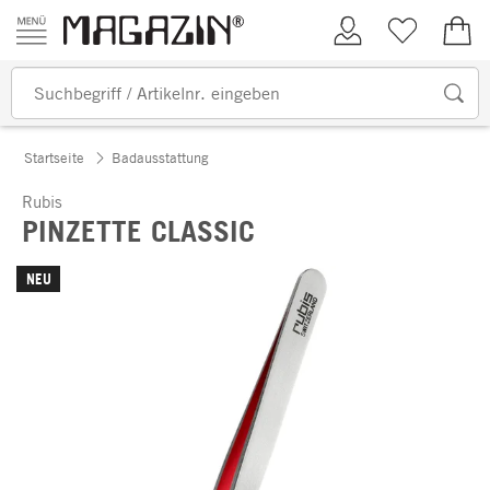
Zum Inhalt springen
Kundenkonto
Merkliste
0,00
Startseite
Badausstattung
Rubis
PINZETTE CLASSIC
NEU