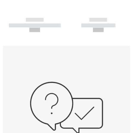
------------
------------
----------- ----------- -----------
----------- -----------
--,-- €
--,-- €