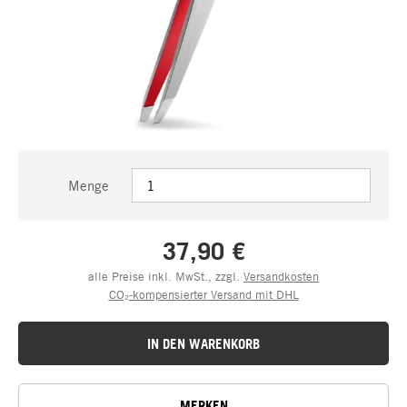
Menge
37,90 €
alle Preise inkl. MwSt., zzgl.
Versandkosten
CO₂-kompensierter Versand mit DHL
IN DEN WARENKORB
MERKEN