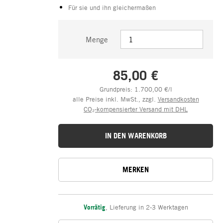
Für sie und ihn gleichermaßen
Menge
85,00 €
Grundpreis: 1.700,00 €/l
alle Preise inkl. MwSt., zzgl.
Versandkosten
CO₂-kompensierter Versand mit DHL
IN DEN WARENKORB
MERKEN
Vorrätig
,
Lieferung in 2-3 Werktagen