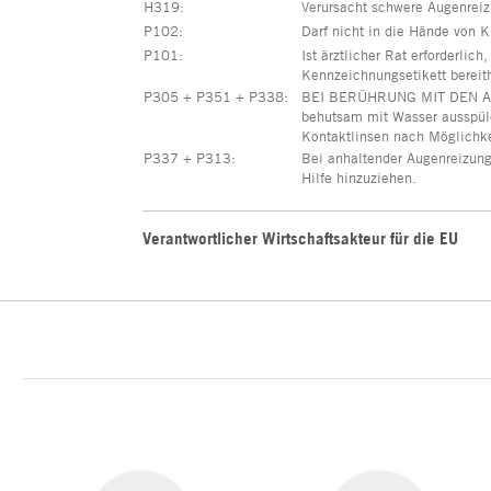
H319
:
Verursacht schwere Augenreiz
P102
:
Darf nicht in die Hände von 
P101
:
Ist ärztlicher Rat erforderlic
Kennzeichnungsetikett bereit
P305 + P351 + P338
:
BEI BERÜHRUNG MIT DEN AU
behutsam mit Wasser ausspül
Kontaktlinsen nach Möglichke
P337 + P313
:
Bei anhaltender Augenreizung:
Hilfe hinzuziehen.
Verantwortlicher Wirtschaftsakteur für die EU