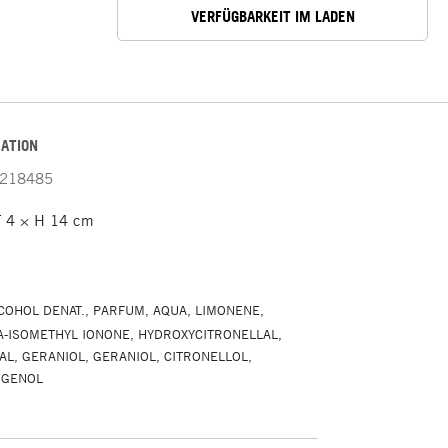
VERFÜGBARKEIT IM LADEN
ATION
218485
 4 × H 14 cm
l
COHOL DENAT., PARFUM, AQUA, LIMONENE,
A-ISOMETHYL IONONE, HYDROXYCITRONELLAL,
AL, GERANIOL, GERANIOL, CITRONELLOL,
UGENOL