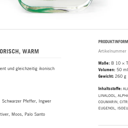
PRODUKTINFORM
HORISCH, WARM
Artikelnummer
Maße:
B 10 × T
nt und gleichzeitig ikonisch
Volumen:
50 m
Gewicht:
260 g
Inhaltsstoffe
:
AL
LINALOOL, ALPH
 Schwarzer Pfeffer, Ingwer
COUMARIN, CITR
EUGENOL, ISOE
tiver, Moos, Palo Santo