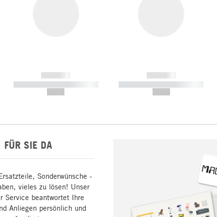
------------
------------
----------- ----------- -----------
----------- ----------- -----------
--,-- €
--,-- €
FÜR SIE DA
Ersatzteile, Sonderwünsche -
aben, vieles zu lösen! Unser
 Service beantwortet Ihre
nd Anliegen persönlich und