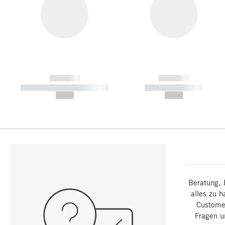
------------
------------
----------- ----------- -----------
----------- -----------
--,-- €
--,-- €
Beratung, 
alles zu h
Customer
Fragen u