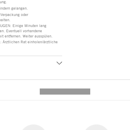
ung.
Kindern gelangen.
h, Verpackung oder
halten.
GEN: Einige Minuten lang
en. Eventuell vorhandene
it entfernen. Weiter ausspülen.
 Ärztlichen Rat einholen/ärztliche
---------- --------------