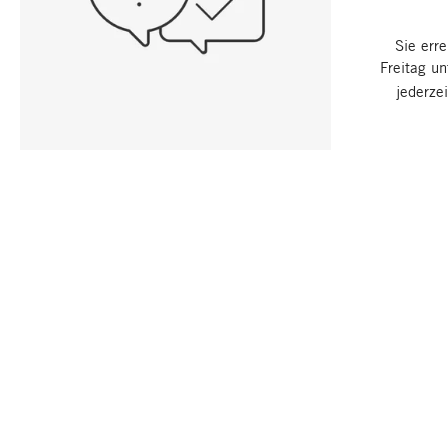
Sie err
Freitag u
jederze