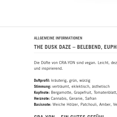
ALLGEMEINE INFORMATIONEN
THE DUSK DAZE – BELEBEND, EUP
Die Düfte von CRA-YON sind vegan. Leicht, deze
und inspirierend.
Duftprofil:
kräuterig, grün, würzig
Stimmung:
verträumt, eklektisch, ästhetisch
Kopfnote:
Bergamotte, Grapefruit, Tomatenblatt,
Herznote:
Cannabis, Geranie, Safran
Basisnote:
Weiche Hölzer, Patchouli, Amber, Ve
CRA-YON – EIN GUTES GEFÜHL