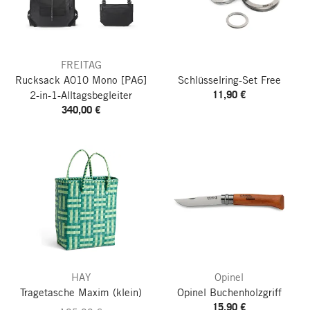
FREITAG
Rucksack A010 Mono [PA6]
Schlüsselring-Set Free
11,90 €
2-in-1-Alltagsbegleiter
340,00 €
HAY
Opinel
Tragetasche Maxim
(klein)
Opinel Buchenholzgriff
15,90 €