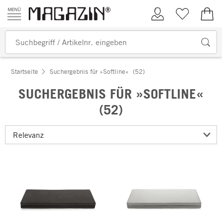
Zum Inhalt springen
Kundenkonto
Merkliste
0,00
Startseite
Suchergebnis für »Softline«
(52)
SUCHERGEBNIS FÜR »SOFTLINE«
(52)