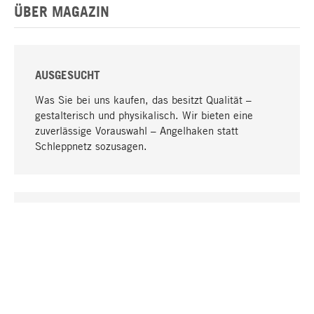
ÜBER MAGAZIN
AUSGESUCHT
Was Sie bei uns kaufen, das besitzt Qualität –
gestalterisch und physikalisch. Wir bieten eine
zuverlässige Vorauswahl – Angelhaken statt
Schleppnetz sozusagen.
Nach oben
EINZIGARTIG
Viele Produkte in unserem Sortiment finden Sie nur
bei uns, darunter die M-Produkte – von MAGAZIN in
Zusammenarbeit mit Designern entwickelt und
selbst produziert.