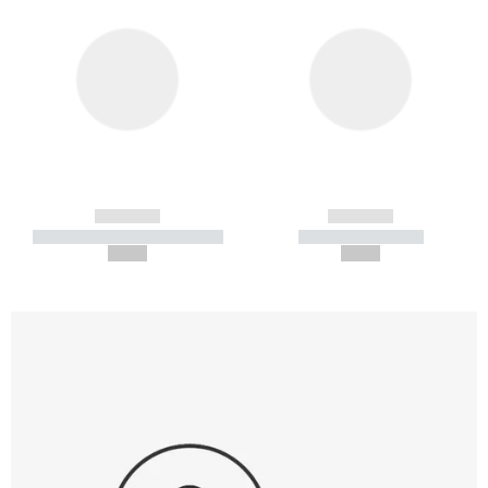
------------
------------
----------- ----------- -----------
----------- -----------
--,-- €
--,-- €