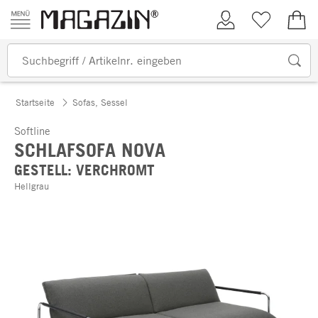
Zum Inhalt springen
Kundenkonto
Merkliste
0,00
Startseite
Sofas, Sessel
Softline
SCHLAFSOFA NOVA
GESTELL: VERCHROMT
Hellgrau