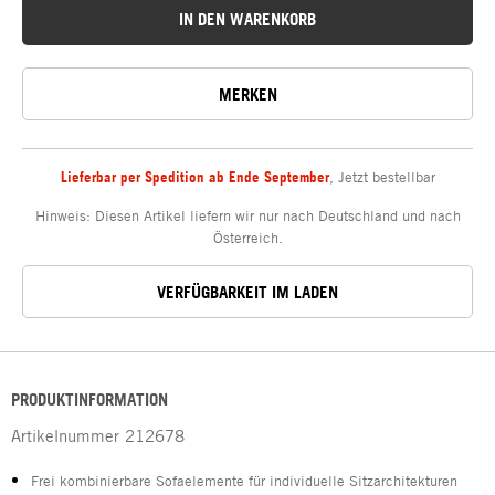
IN DEN WARENKORB
MERKEN
Lieferbar per Spedition ab Ende September
,
Jetzt bestellbar
Hinweis: Diesen Artikel liefern wir nur nach Deutschland und nach
Österreich.
VERFÜGBARKEIT IM LADEN
PRODUKTINFORMATION
Artikelnummer
212678
Frei kombinierbare Sofaelemente für individuelle Sitzarchitekturen