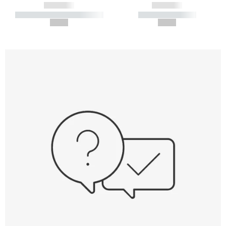
------------
------------
----------- ----------- -----------
----------- -----------
--,-- €
--,-- €