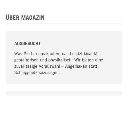
ÜBER MAGAZIN
AUSGESUCHT
Was Sie bei uns kaufen, das besitzt Qualität –
gestalterisch und physikalisch. Wir bieten eine
zuverlässige Vorauswahl – Angelhaken statt
Schleppnetz sozusagen.
Nach oben
EINZIGARTIG
Viele Produkte in unserem Sortiment finden Sie nur
bei uns, darunter die M-Produkte – von MAGAZIN in
Zusammenarbeit mit Designern entwickelt und