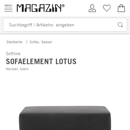
Zum Inhalt springen
Kundenkonto
Merkliste
0,00
Startseite
Sofas, Sessel
Softline
SOFAELEMENT LOTUS
Hocker, klein