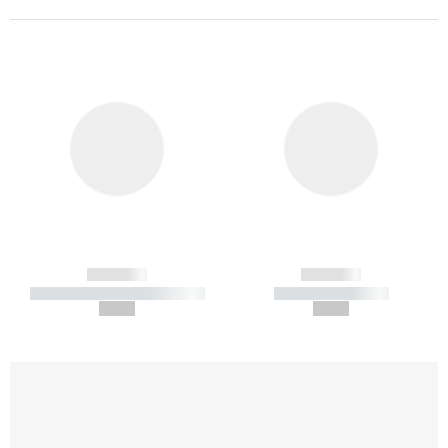
------------
------------
----------- ----------- -----------
----------- -----------
--,-- €
--,-- €