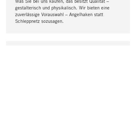
Was Sie bei uns kaufen, das besitzt Qualität –
gestalterisch und physikalisch. Wir bieten eine
zuverlässige Vorauswahl – Angelhaken statt
Schleppnetz sozusagen.
Nach oben
EINZIGARTIG
Viele Produkte in unserem Sortiment finden Sie nur
bei uns, darunter die M-Produkte – von MAGAZIN in
Zusammenarbeit mit Designern entwickelt und
selbst produziert.
GREIFBAR
In unseren Läden in Stuttgart, München, Köln und
Bonn finden Sie eine große Auswahl an Produkten