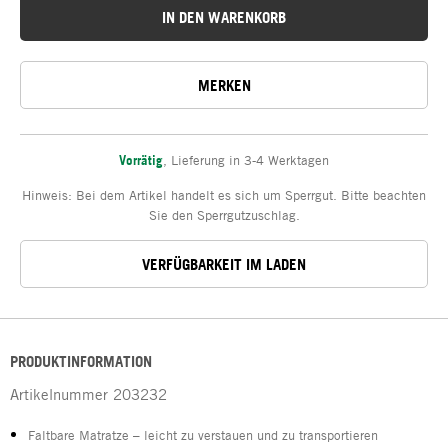
IN DEN WARENKORB
MERKEN
Vorrätig
,
Lieferung in 3-4 Werktagen
Hinweis: Bei dem Artikel handelt es sich um Sperrgut. Bitte beachten
Sie den Sperrgutzuschlag.
VERFÜGBARKEIT IM LADEN
PRODUKTINFORMATION
Artikelnummer
203232
Faltbare Matratze – leicht zu verstauen und zu transportieren