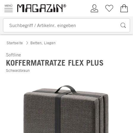
Zum Inhalt springen
Kundenkonto
Merkliste
0,00
Startseite
Betten, Liegen
Softline
KOFFERMATRATZE FLEX PLUS
Schwarzbraun