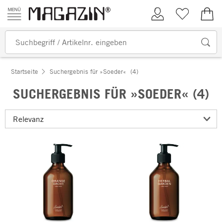
Zum Inhalt springen
Kundenkonto
Merkliste
0,00
Startseite
Suchergebnis für »Soeder«
(4)
SUCHERGEBNIS FÜR »SOEDER« (4)