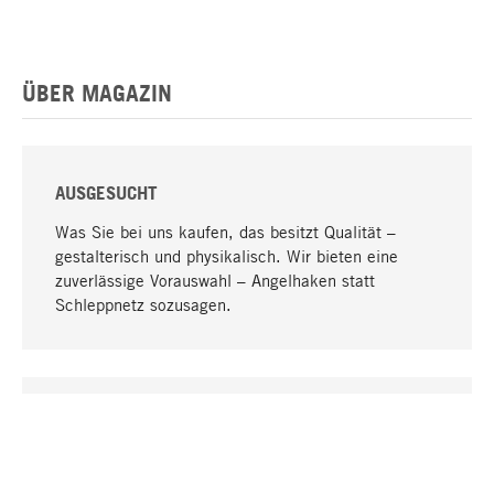
ÜBER MAGAZIN
AUSGESUCHT
Was Sie bei uns kaufen, das besitzt Qualität –
gestalterisch und physikalisch. Wir bieten eine
zuverlässige Vorauswahl – Angelhaken statt
Schleppnetz sozusagen.
Nach oben
EINZIGARTIG
Viele Produkte in unserem Sortiment finden Sie nur
bei uns, darunter die M-Produkte – von MAGAZIN in