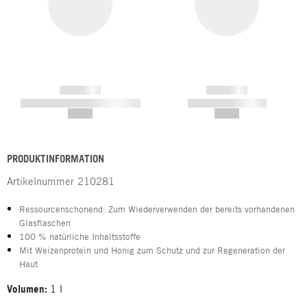
------------
------------
----------- ----------- -----------
----------- -----------
--,-- €
--,-- €
PRODUKTINFORMATION
Artikelnummer
210281
Ressourcenschonend: Zum Wiederverwenden der bereits vorhandenen
Glasflaschen
100 % natürliche Inhaltsstoffe
Mit Weizenprotein und Honig zum Schutz und zur Regeneration der
Haut
Volumen:
1 l