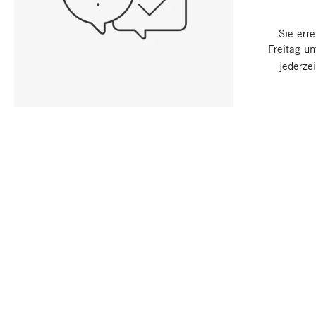
Sie err
Freitag u
jederze