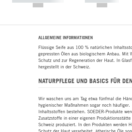
----------- ----------- -----------
----------- -----------
--,-- €
--,-- €
ALLGEMEINE INFORMATIONEN
Flüssige Seife aus 100 % natürlichen Inhaltssto
gepressten Ölen aus biologischem Anbau. Mit 
Schutz und zur Regeneration der Haut. In Glas
hergestellt in der Schweiz.
NATURPFLEGE UND BASICS FÜR DEN
Wir waschen uns am Tag etwa fünfmal die Händ
hygienischer Maßnahmen sogar noch häufiger. S
Inhaltsstoffen bestehen. SOEDER-Produkte we
Zusatzstoffe in einer eigenen Produktionsstätt
Schweiz produziert. In den Produkten werden 
Schutz der Haut verarbeitet, ätherische Öle sor