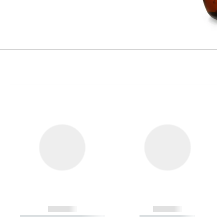
------------
------------