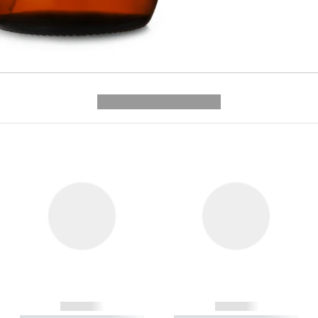
---------- --------------
------------
------------