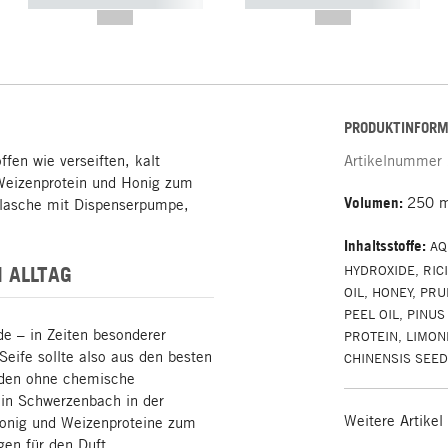
----------- ----------- -----------
----------- ----------- -----------
--,-- €
--,-- €
PRODUKTINFORM
ffen wie verseiften, kalt
Artikelnummer
Weizenprotein und Honig zum
Volumen:
250 
flasche mit Dispenserpumpe,
Inhaltsstoffe
:
AQ
 ALLTAG
HYDROXIDE, RIC
OIL, HONEY, PR
PEEL OIL, PINU
e – in Zeiten besonderer
PROTEIN, LIMON
eife sollte also aus den besten
CHINENSIS SEED 
rden ohne chemische
e in Schwerzenbach in der
Weitere Artikel
Honig und Weizenproteine zum
gen für den Duft.