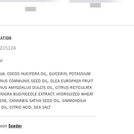
----------- ----------- -----------
-------
--,-- €
--,-- €
ATION
215124
ml
UA, COCOS NUCIFERA OIL, GLYCERIN, POTASSIUM
INUS COMMUNIS SEED OIL, OLEA EUROPAEA FRUIT
UNUS AMYGDALUS DULCIS OIL, CITRUS RETICULATA
S NIGRA BUD/NEEDLE EXTRACT, HYDROLYZED WHEAT
ENE, CANNABIS SATIVA SEED OIL, SIMMONDSIA
OIL, CITRIC ACID, SEA SALT
 von
Soeder