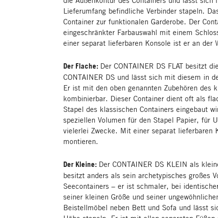
Lieferumfang befindliche Verbinder stapeln. Da
Container zur funktionalen Garderobe. Der Conta
eingeschränkter Farbauswahl mit einem Schloss 
einer separat lieferbaren Konsole ist er an der
Der Flache:
Der CONTAINER DS FLAT besitzt die
CONTAINER DS und lässt sich mit diesem in de
Er ist mit den oben genannten Zubehören des
kombinierbar. Dieser Container dient oft als fl
Stapel des klassischen Containers eingebaut wir
speziellen Volumen für den Stapel Papier, für U
vielerlei Zwecke. Mit einer separat lieferbaren
montieren.
Der Kleine:
Der CONTAINER DS KLEIN als klei
besitzt anders als sein archetypisches großes Vo
Seecontainers – er ist schmaler, bei identische
seiner kleinen Größe und seiner ungewöhnliche
Beistellmöbel neben Bett und Sofa und lässt si
Höhe stapeln. Er ist mit allen separaten Füßen