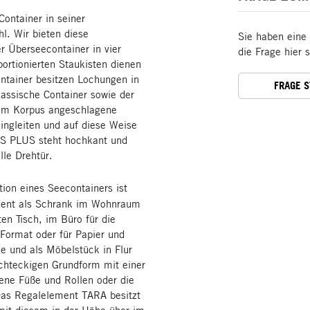
Container in seiner
l. Wir bieten diese
Sie haben eine
r Überseecontainer in vier
die Frage hier 
ortionierten Staukisten dienen
ontainer besitzen Lochungen in
FRAGE 
assische Container sowie der
 am Korpus angeschlagene
ingleiten und auf diese Weise
S PLUS steht hochkant und
lle Drehtür.
ion eines Seecontainers ist
dient als Schrank im Wohnraum
ten Tisch, im Büro für die
Format oder für Papier und
 und als Möbelstück in Flur
echteckigen Grundform mit einer
ene Füße und Rollen oder die
 Das Regalelement TARA besitzt
 mit diesem in der Höhe über im