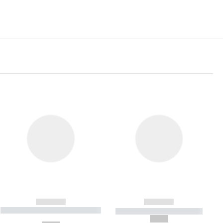
------------
------------
----------- ----------- ----------- ----
----------- ----------- -----------
-------
--,-- €