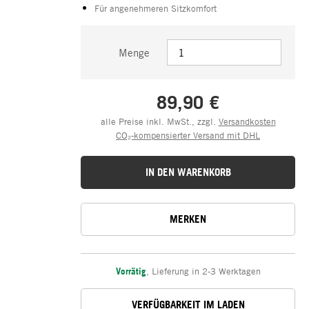
Für angenehmeren Sitzkomfort
Menge
89,90 €
alle Preise inkl. MwSt., zzgl.
Versandkosten
CO₂-kompensierter Versand mit DHL
IN DEN WARENKORB
MERKEN
Vorrätig
,
Lieferung in 2-3 Werktagen
VERFÜGBARKEIT IM LADEN