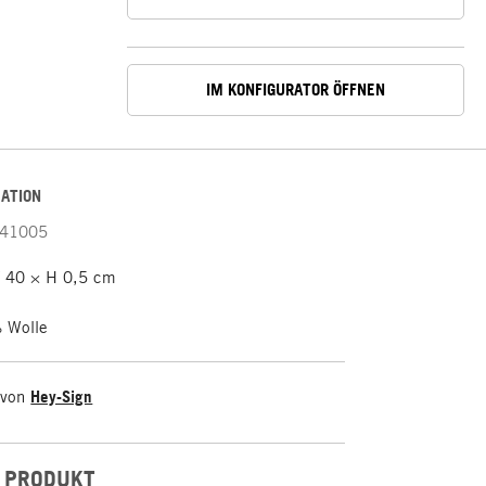
IM KONFIGURATOR ÖFFNEN
ATION
41005
T 40 × H 0,5 cm
 Wolle
 von
Hey-Sign
 PRODUKT