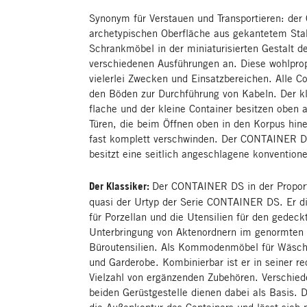
Synonym für Verstauen und Transportieren: der 
archetypischen Oberfläche aus gekantetem Stah
Schrankmöbel in der miniaturisierten Gestalt de
verschiedenen Ausführungen an. Diese wohlprop
vielerlei Zwecken und Einsatzbereichen. Alle C
den Böden zur Durchführung von Kabeln. Der kl
flache und der kleine Container besitzen oben
Türen, die beim Öffnen oben in den Korpus hine
fast komplett verschwinden. Der CONTAINER D
besitzt eine seitlich angeschlagene konventione
Der Klassiker:
Der CONTAINER DS in der Proport
quasi der Urtyp der Serie CONTAINER DS. Er 
für Porzellan und die Utensilien für den gedeck
Unterbringung von Aktenordnern im genormten 
Büroutensilien. Als Kommodenmöbel für Wäsche
und Garderobe. Kombinierbar ist er in seiner r
Vielzahl von ergänzenden Zubehören. Verschied
beiden Gerüstgestelle dienen dabei als Basis.
die Außenkontur des Containers und lässt sich