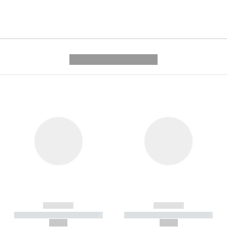
---------- --------------
------------
------------
----------- ----------- -----------
----------- ----------- -----------
--,-- €
--,-- €