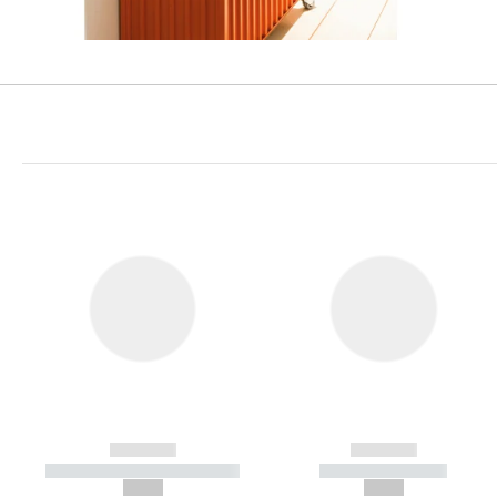
------------
------------
----------- ----------- -----------
----------- -----------
--,-- €
--,-- €