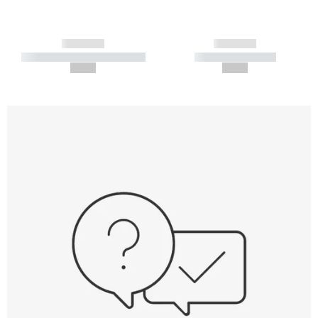
------------
------------
----------- ----------- -----------
----------- -----------
--,-- €
--,-- €