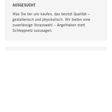
AUSGESUCHT
Was Sie bei uns kaufen, das besitzt Qualität –
gestalterisch und physikalisch. Wir bieten eine
zuverlässige Vorauswahl – Angelhaken statt
Schleppnetz sozusagen.
Nach oben
EINZIGARTIG
Viele Produkte in unserem Sortiment finden Sie nur
bei uns, darunter die M-Produkte – von MAGAZIN in
Zusammenarbeit mit Designern entwickelt und
selbst produziert.
GREIFBAR