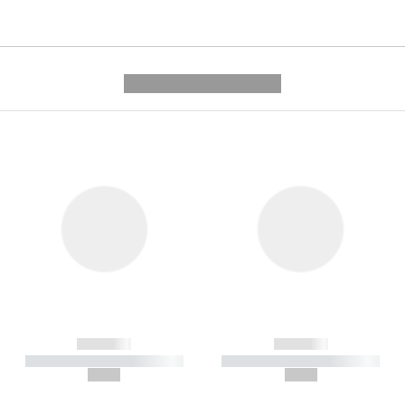
---------- --------------
------------
------------
----------- ----------- -----------
----------- ----------- -----------
--,-- €
--,-- €