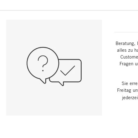
Beratung, 
alles zu h
Customer
Fragen u
Sie err
Freitag u
jederze