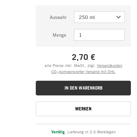
Auswahl
Menge
2,70 €
alle Preise inkl. MwSt., zzgl.
Versandkosten
CO₂-kompensierter Versand mit DHL
IN DEN WARENKORB
MERKEN
Vorrätig
,
Lieferung in 2-3 Werktagen