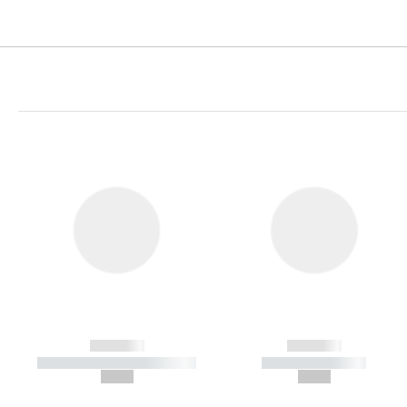
------------
------------
----------- ----------- -----------
----------- -----------
--,-- €
--,-- €