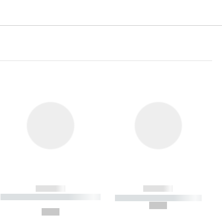
------------
------------
----------- ----------- ----------- ----
----------- ----------- -----------
-------
--,-- €
--,-- €