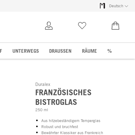
Deutsch
Kundenkonto
Merkliste
0,00 €
F
UNTERWEGS
DRAUSSEN
RÄUME
%
Duralex
FRANZÖSISCHES
BISTROGLAS
250 ml
Aus hitzebeständigem Temperglas
Robust und bruchfest
Bewährter Klassiker aus Frankreich