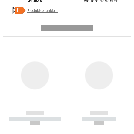
24,90 €
+ weitere Varianten
A
F
Produktdatenblatt
G
---------- --------------
------------
------------
----------- ----------- -----------
----------- -----------
--,-- €
--,-- €