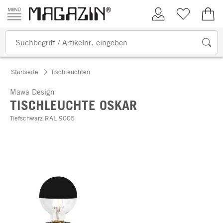
Zum Inhalt springen
Kundenkonto
Merkliste
0,00
Startseite
Tischleuchten
Mawa Design
TISCHLEUCHTE OSKAR
Tiefschwarz RAL 9005