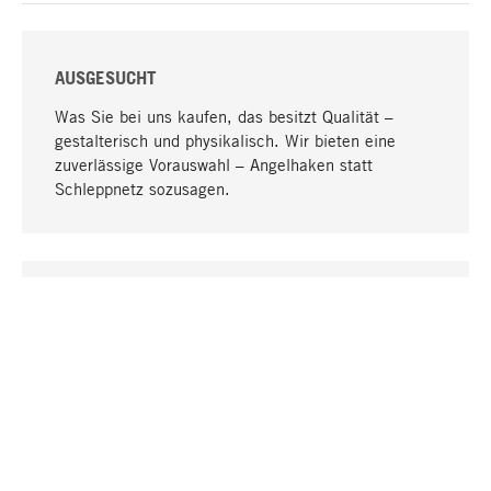
AUSGESUCHT
Was Sie bei uns kaufen, das besitzt Qualität –
gestalterisch und physikalisch. Wir bieten eine
zuverlässige Vorauswahl – Angelhaken statt
Schleppnetz sozusagen.
Nach oben
EINZIGARTIG
Viele Produkte in unserem Sortiment finden Sie nur
bei uns, darunter die M-Produkte – von MAGAZIN in
Zusammenarbeit mit Designern entwickelt und
selbst produziert.