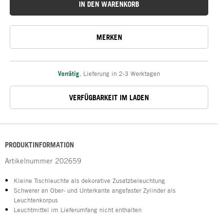
IN DEN WARENKORB
MERKEN
Vorrätig
,
Lieferung in 2-3 Werktagen
VERFÜGBARKEIT IM LADEN
PRODUKTINFORMATION
Artikelnummer
202659
Kleine Tischleuchte als dekorative Zusatzbeleuchtung
Schwerer an Ober- und Unterkante angefaster Zylinder als
Leuchtenkorpus
Leuchtmittel im Lieferumfang nicht enthalten