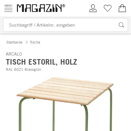
Zum Inhalt springen
Kundenkonto
Merkliste
0,00
Startseite
Tische
ARCALO
TISCH ESTORIL, HOLZ
RAL 6021 Blassgrün