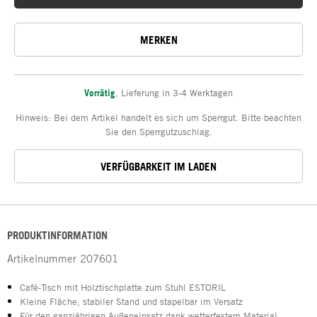
MERKEN
Vorrätig
,
Lieferung in 3-4 Werktagen
Hinweis: Bei dem Artikel handelt es sich um Sperrgut. Bitte beachten
Sie den Sperrgutzuschlag.
VERFÜGBARKEIT IM LADEN
PRODUKTINFORMATION
Artikelnummer
207601
Café-Tisch mit Holztischplatte zum Stuhl ESTORIL
Kleine Fläche, stabiler Stand und stapelbar im Versatz
Für den ganzjährigen Außeneinsatz dank wetterfestem Material