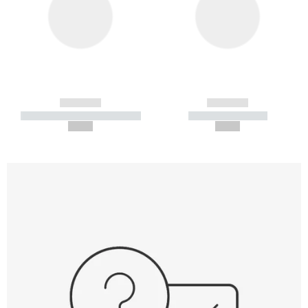
------------
------------
----------- ----------- -----------
----------- -----------
--,-- €
--,-- €