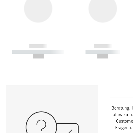
------------
------------
----------- ----------- -----------
----------- -----------
--,-- €
--,-- €
Beratung, 
alles zu h
Customer
Fragen u