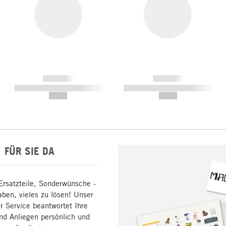
------------
------------
----------- ----------- -----------
----------- ----------- -----------
--,-- €
--,-- €
FÜR SIE DA
Ersatzteile, Sonderwünsche -
aben, vieles zu lösen! Unser
 Service beantwortet Ihre
nd Anliegen persönlich und