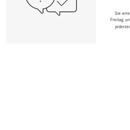
Sie err
Freitag u
jederze