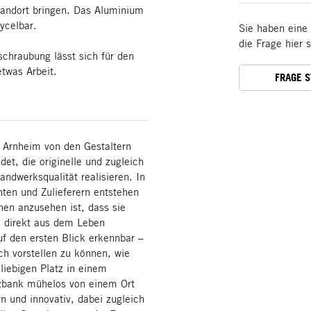
tandort bringen. Das Aluminium
ycelbar.
Sie haben eine
die Frage hier 
schraubung lässt sich für den
etwas Arbeit.
FRAGE 
Arnheim von den Gestaltern
et, die originelle und zugleich
ndwerksqualität realisieren. In
ten und Zulieferern entstehen
nen anzusehen ist, dass sie
n direkt aus dem Leben
uf den ersten Blick erkennbar –
ch vorstellen zu können, wie
liebigen Platz in einem
tzbank mühelos von einem Ort
 und innovativ, dabei zugleich