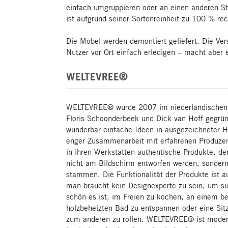
einfach umgruppieren oder an einen anderen S
ist aufgrund seiner Sortenreinheit zu 100 % rec
Die Möbel werden demontiert geliefert. Die Ver
Nutzer vor Ort einfach erledigen – macht aber 
WELTEVREE®
WELTEVREE® wurde 2007 im niederländischen 
Floris Schoonderbeek und Dick van Hoff gegründ
wunderbar einfache Ideen in ausgezeichneter Ha
enger Zusammenarbeit mit erfahrenen Produzen
in ihren Werkstätten authentische Produkte, de
nicht am Bildschirm entworfen werden, sonder
stammen. Die Funktionalität der Produkte ist a
man braucht kein Designexperte zu sein, um si
schön es ist, im Freien zu kochen, an einem be
holzbeheizten Bad zu entspannen oder eine Si
zum anderen zu rollen. WELTEVREE® ist modern