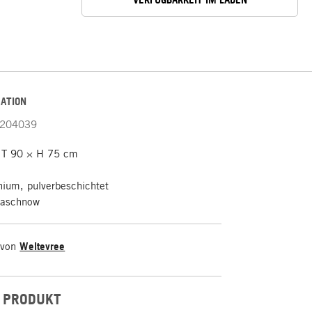
ATION
204039
 T 90 × H 75 cm
ium, pulverbeschichtet
raschnow
 von
Weltevree
 PRODUKT