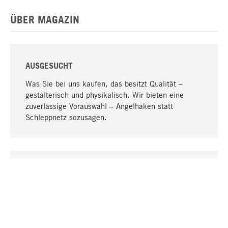
ÜBER MAGAZIN
AUSGESUCHT
Was Sie bei uns kaufen, das besitzt Qualität –
gestalterisch und physikalisch. Wir bieten eine
zuverlässige Vorauswahl – Angelhaken statt
Schleppnetz sozusagen.
Nach oben
EINZIGARTIG
Viele Produkte in unserem Sortiment finden Sie nur
bei uns, darunter die M-Produkte – von MAGAZIN in
Zusammenarbeit mit Designern entwickelt und
selbst produziert.