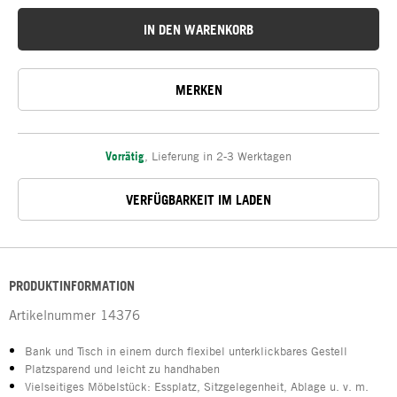
IN DEN WARENKORB
MERKEN
Vorrätig
,
Lieferung in 2-3 Werktagen
VERFÜGBARKEIT IM LADEN
PRODUKTINFORMATION
Artikelnummer
14376
Bank und Tisch in einem durch flexibel unterklickbares Gestell
Platzsparend und leicht zu handhaben
Vielseitiges Möbelstück: Essplatz, Sitzgelegenheit, Ablage u. v. m.