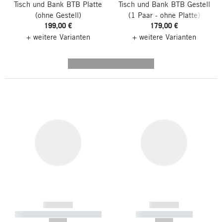
Tisch und Bank BTB Platte
Tisch und Bank BTB Gestell
(ohne Gestell)
(1 Paar - ohne Platte)
199,00 €
179,00 €
+ weitere Varianten
+ weitere Varianten
---------- --------------
------------
------------
----------- ----------- -----------
----------- -----------
--,-- €
--,-- €