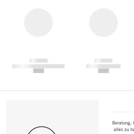
------------
------------
----------- ----------- -----------
----------- -----------
--,-- €
--,-- €
Beratung, 
alles zu h