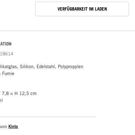
VERFÜGBARKEIT IM LADEN
ATION
18614
ikatglas, Silikon, Edelstahl, Polypropylen
a Fumie
 7,8 × H 12,5 cm
ml
 von
Kinto