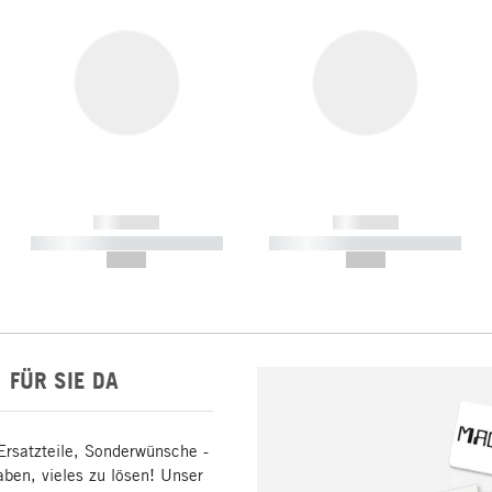
------------
------------
----------- ----------- -----------
----------- ----------- -----------
--,-- €
--,-- €
FÜR SIE DA
Ersatzteile, Sonderwünsche -
aben, vieles zu lösen! Unser