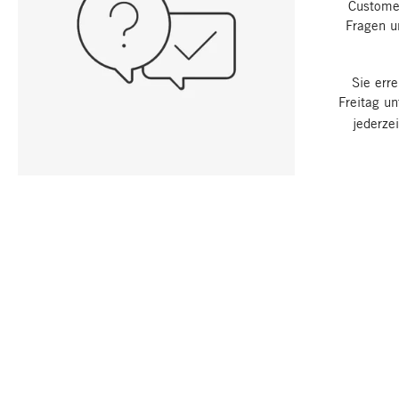
Customer
Fragen u
Sie err
Freitag u
jederze