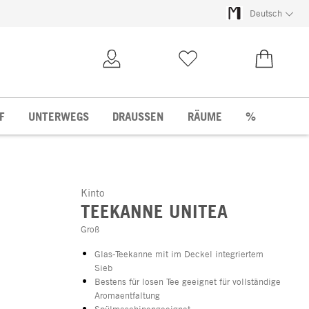
Deutsch
Kundenkonto
Merkliste
0,00 €
F
UNTERWEGS
DRAUSSEN
RÄUME
%
Kinto
TEEKANNE UNITEA
Groß
Glas-Teekanne mit im Deckel integriertem
Sieb
Bestens für losen Tee geeignet für vollständige
Aromaentfaltung
Spülmaschinengeeignet