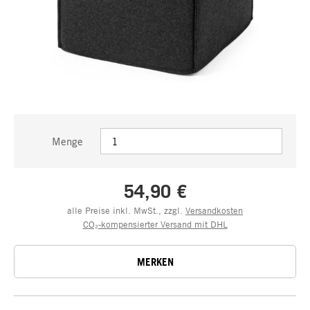
Menge
54,90 €
alle Preise inkl. MwSt., zzgl.
Versandkosten
CO₂-kompensierter Versand mit DHL
MERKEN