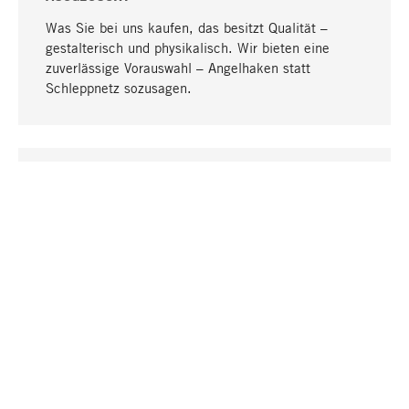
Was Sie bei uns kaufen, das besitzt Qualität –
gestalterisch und physikalisch. Wir bieten eine
zuverlässige Vorauswahl – Angelhaken statt
Schleppnetz sozusagen.
Nach oben
EINZIGARTIG
Viele Produkte in unserem Sortiment finden Sie nur
bei uns, darunter die M-Produkte – von MAGAZIN in
Zusammenarbeit mit Designern entwickelt und
selbst produziert.
GREIFBAR