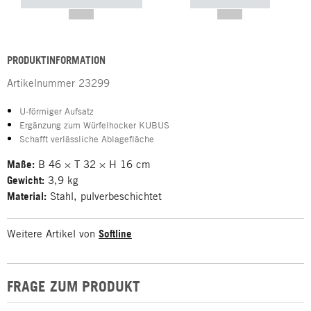
----------- ----------- -----------
----------- -----------
--,-- €
--,-- €
PRODUKTINFORMATION
Artikelnummer
23299
U-förmiger Aufsatz
Ergänzung zum Würfelhocker KUBUS
Schafft verlässliche Ablagefläche
Maße:
B 46 × T 32 × H 16 cm
Gewicht:
3,9 kg
Material:
Stahl, pulverbeschichtet
Weitere Artikel von
Softline
FRAGE ZUM PRODUKT