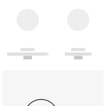
------------
------------
----------- ----------- -----------
----------- -----------
--,-- €
--,-- €