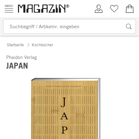
Zum Inhalt springen
Kundenkonto
Merkliste
0,00
Startseite
Kochbücher
Phaidon Verlag
JAPAN