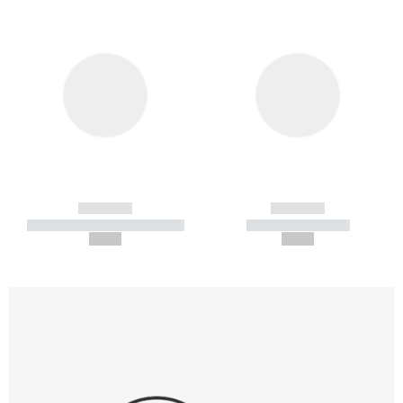
------------
------------
----------- ----------- -----------
----------- -----------
--,-- €
--,-- €