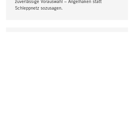
zuverlässige Vorauswahl – Angelhaken statt
Schleppnetz sozusagen.
Nach oben
EINZIGARTIG
Viele Produkte in unserem Sortiment finden Sie nur
bei uns, darunter die M-Produkte – von MAGAZIN in
Zusammenarbeit mit Designern entwickelt und
selbst produziert.
GREIFBAR
In unseren Läden in Stuttgart, München, Köln und
Bonn finden Sie eine große Auswahl an Produkten
sowie fach- und sachkundige Mitarbeiter.