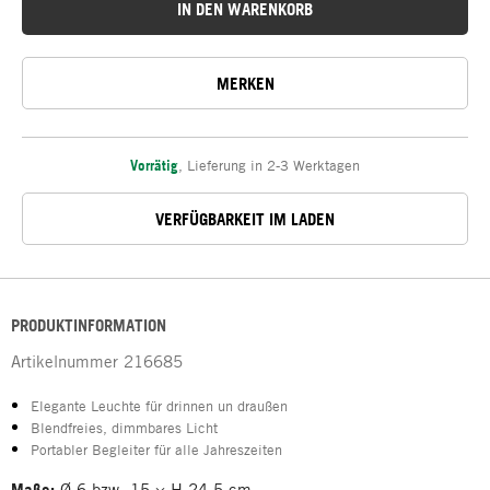
IN DEN WARENKORB
MERKEN
Vorrätig
,
Lieferung in 2-3 Werktagen
VERFÜGBARKEIT IM LADEN
PRODUKTINFORMATION
Artikelnummer
216685
Elegante Leuchte für drinnen un draußen
Blendfreies, dimmbares Licht
Portabler Begleiter für alle Jahreszeiten
Maße:
Ø 6 bzw. 15 × H 24,5 cm