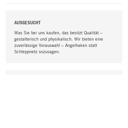
AUSGESUCHT
Was Sie bei uns kaufen, das besitzt Qualität –
gestalterisch und physikalisch. Wir bieten eine
zuverlässige Vorauswahl – Angelhaken statt
Schleppnetz sozusagen.
Nach oben
EINZIGARTIG
Viele Produkte in unserem Sortiment finden Sie nur
bei uns, darunter die M-Produkte – von MAGAZIN in
Zusammenarbeit mit Designern entwickelt und
selbst produziert.