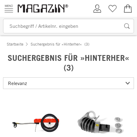
Zum Inhalt springen
Kundenkonto
Merkliste
0,00
Startseite
Suchergebnis für »Hinterher«
(3)
SUCHERGEBNIS FÜR »HINTERHER«
(3)